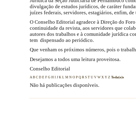
Jurídica da Seção Judiciária de Pernambuco com
divulgação de estudos jurídicos, de caráter fun
juízes federais, servidores, estagiários, enfim, d
O Conselho Editorial agradece à Direção do Foro
continuidade da revista, aos servidores que cola
autores dos trabalhos e à comunidade jurídica c
tem dispensado ao periódico.
Que venham os próximos números, pois o trabalh
Desejamos a todos uma leitura proveitosa.
Conselho Editorial
A
B
C
D
E
F
G
H
I
J
K
L
M
N
O
P
Q
R
S
T
U
V
W
X
Y
Z
Toda(o)s
Não há publicações disponíveis.